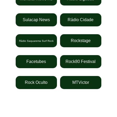
Sulacap News
Rádio Cidade
Rockstage
Rádio Saquarema Surf Rock
Facetubes
Rock80 Festival
Rock Oculto
MTVictor
Fique por dentro 