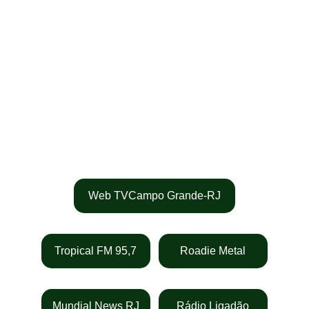
Conheça mais a 
banda
Entrevistas
Web TVCampo Grande-RJ
Tropical FM 95,7
Roadie Metal
Mundial News RJ
Rádio Ligadão